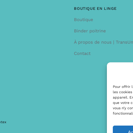
BOUTIQUE EN LINGE
Boutique
Binder poitrine
À propos de nous | TransU
Contact
Pour offrir
les cookies
appareil. E
que votre c
vous n’y co
fonctionnal
ptex
Ac