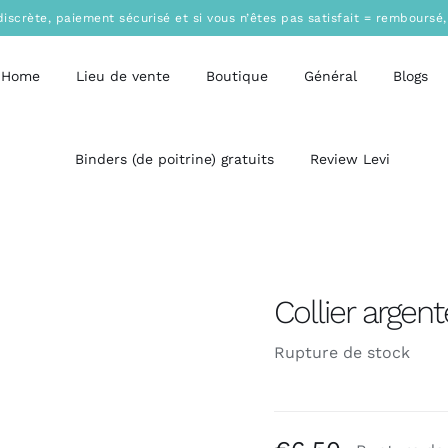
discrète, paiement sécurisé et si vous n’êtes pas satisfait = remboursé,
Home
Lieu de vente
Boutique
Général
Blogs
Binders (de poitrine) gratuits
Review Levi
Collier argent
Rupture de stock