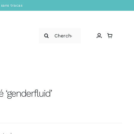
 sans tracas
Rechercher:
é ‘genderfluid’