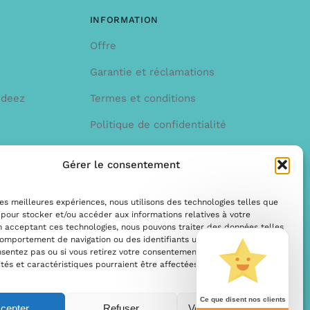
INFORMATION
Offre
Garantie et réclamations
ndeez
Termes et conditions
Politique de confidentialité
Gérer le consentement
 les meilleures expériences, nous utilisons des technologies telles que
 pour stocker et/ou accéder aux informations relatives à votre
n acceptant ces technologies, nous pouvons traiter des données telles
omportement de navigation ou des identifiants uniques sur ce site. Si
nsentez pas ou si vous retirez votre consentement, certaines
ités et caractéristiques pourraient être affectées.
Ce que disent nos clients
cepter
Refuser
Voir les préférences