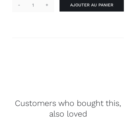
AJOUTER AU PANIER
quantité
de
Pin
pronouns
'they/them'
violet
Customers who bought this,
also loved