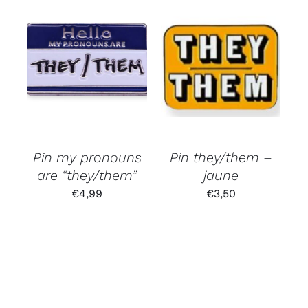
Pin my pronouns
Pin they/them –
are “they/them”
jaune
€
4,99
€
3,50