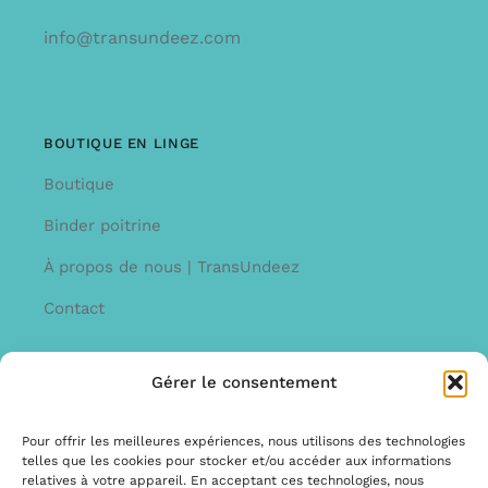
info@transundeez.com
BOUTIQUE EN LINGE
Boutique
Binder poitrine
À propos de nous | TransUndeez
Contact
Gérer le consentement
INFORMATION
Offre
Pour offrir les meilleures expériences, nous utilisons des technologies
telles que les cookies pour stocker et/ou accéder aux informations
Garantie et réclamations
relatives à votre appareil. En acceptant ces technologies, nous