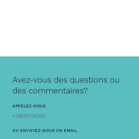
Avez-vous des questions ou
des commentaires?
APPELEZ-NOUS
+31615179009
OU ENVOYEZ-NOUS UN EMAIL