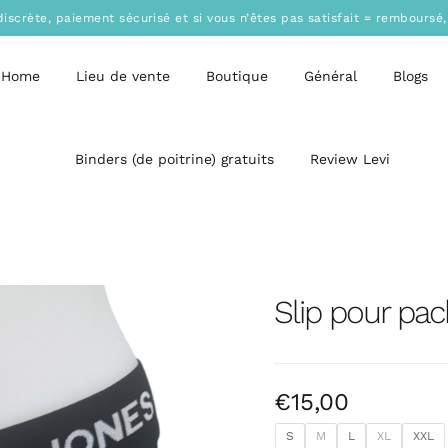
discrète, paiement sécurisé et si vous n’êtes pas satisfait = remboursé,
Home
Lieu de vente
Boutique
Général
Blogs
Binders (de poitrine) gratuits
Review Levi
Slip pour pac
€
15,00
S
M
L
XL
XXL