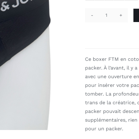
quantité
de
Slip
pour
packer
Ce boxer FTM en coto
Jack
&
packer. À l’avant, il 
Jones
avec une ouverture en
'noir'
pour insérer votre pac
tomber. La profondeur 
trans de la créatrice,
packer pouvait descend
supplémentaires, rie
pour un packer.