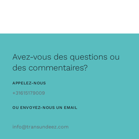
Avez-vous des questions ou
des commentaires?
APPELEZ-NOUS
+31615179009
OU ENVOYEZ-NOUS UN EMAIL
info@transundeez.com