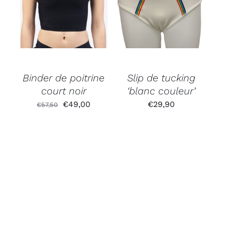
Binder de poitrine
Slip de tucking
court noir
‘blanc couleur’
Le
Le
€
49,00
€
29,90
€
57,50
prix
prix
initial
actuel
était :
est :
€57,50.
€49,00.