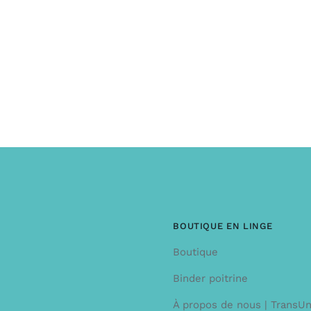
BOUTIQUE EN LINGE
Boutique
Binder poitrine
À propos de nous | TransU