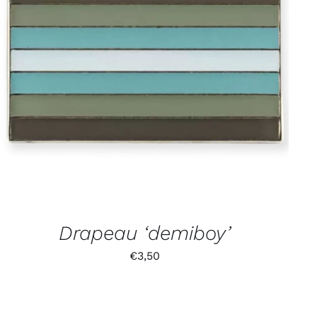
Drapeau ‘demiboy’
€
3,50