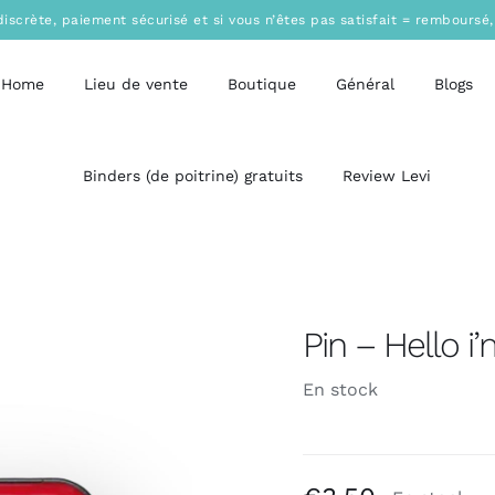
discrète, paiement sécurisé et si vous n’êtes pas satisfait = remboursé,
Home
Lieu de vente
Boutique
Général
Blogs
Binders (de poitrine) gratuits
Review Levi
Pin – Hello i
En stock