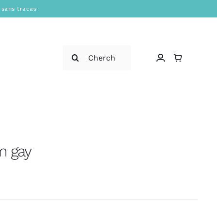
 sans tracas
Rechercher:
’m gay